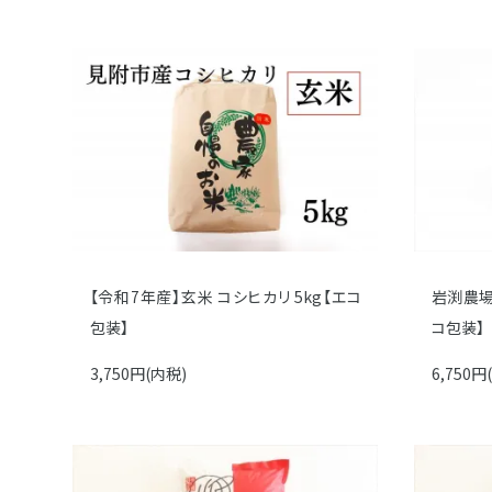
【令和7年産】玄米 コシヒカリ 5kg【エコ
岩渕農場
包装】
コ包装】
3,750円(内税)
6,750円