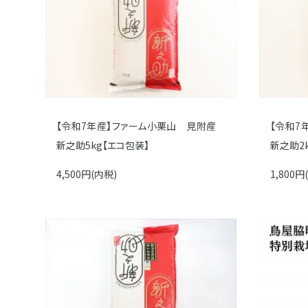
【令和7年産】ファーム小栗山 見附産
【令和7
新之助5kg【エコ包装】
新之助2
4,500円(内税)
1,800円