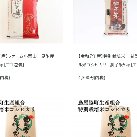
年産】ファーム小栗山 見附産
【令和7年産】特別栽培米 甘
kg【エコ包装】
ル米コシヒカリ 獅子米5kg【エ
(内税)
4,300円(内税)