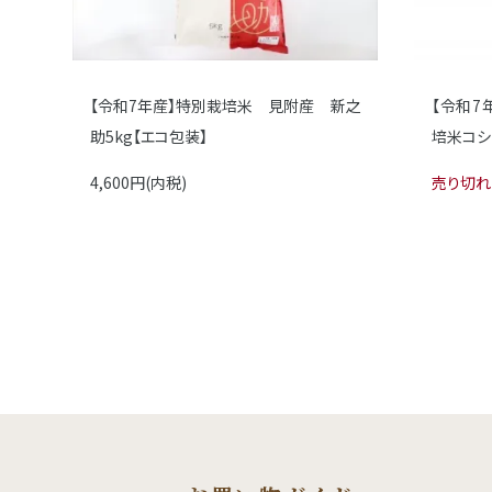
【令和7年産】特別栽培米 見附産 新之
【令和7
助5kg【エコ包装】
培米コシヒ
4,600円(内税)
売り切れ