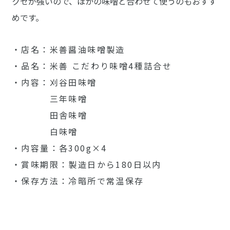
クセが強いので、ほかの味噌と合わせて使うのもおすす
めです。
・店名：米善醤油味噌製造
・品名：米善 こだわり味噌4種詰合せ
・内容：刈谷田味噌
三年味噌
田舎味噌
白味噌
・内容量：各300g×4
・賞味期限：製造日から180日以内
・保存方法：冷暗所で常温保存