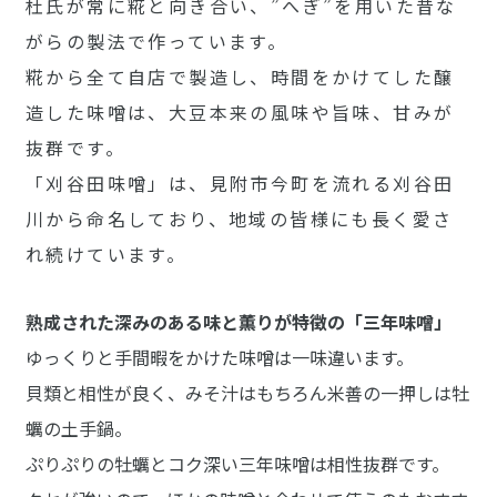
杜氏が常に糀と向き合い、”へぎ”を用いた昔な
がらの製法で作っています。
糀から全て自店で製造し、時間をかけてした醸
造した味噌は、大豆本来の風味や旨味、甘みが
抜群です。
「刈谷田味噌」は、見附市今町を流れる刈谷田
川から命名しており、地域の皆様にも長く愛さ
れ続けています。
熟成された深みのある味と薫りが特徴の「三年味噌」
ゆっくりと手間暇をかけた味噌は一味違います。
貝類と相性が良く、みそ汁はもちろん米善の一押しは牡
蠣の土手鍋。
ぷりぷりの牡蠣とコク深い三年味噌は相性抜群です。