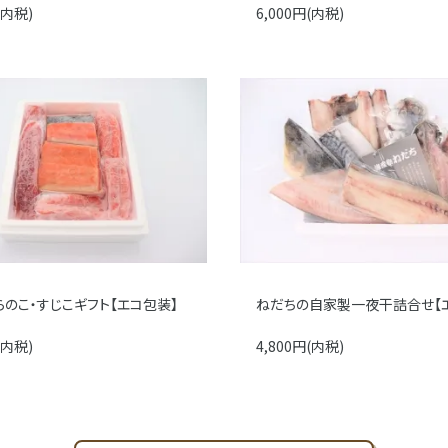
(内税)
6,000円(内税)
らのこ・すじこギフト【エコ包装】
ねだちの自家製一夜干詰合せ【
(内税)
4,800円(内税)