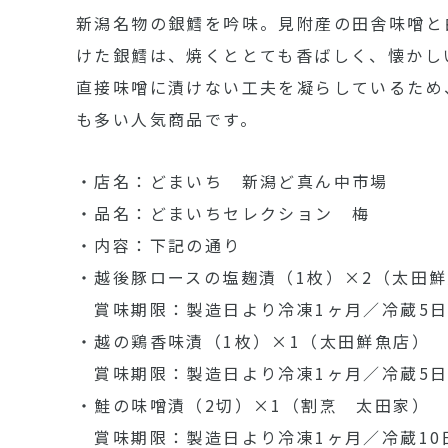
新潟名物の銀鱈を吟味。見附産の田舎味噌と
けた銀鱈は、焼くととても香ばしく、懐かし
直接味噌に漬けない工夫を凝らしているため
も多い人気商品です。
・店名：どまいち 新潟ど真ん中市場
・品名：どまいちセレクション 梅
・内容：下記の通り
・越後豚ロースの塩麹漬（1枚）×2（太田
賞味期限：製造日より冷凍1ヶ月／冷蔵5
・越の鶏香味漬（1枚）×1（太田鮮魚店）
賞味期限：製造日より冷凍1ヶ月／冷蔵5
・鮭の味噌漬（2切）×1（割烹 太田家）
賞味期限：製造日より冷凍1ヶ月／冷蔵10