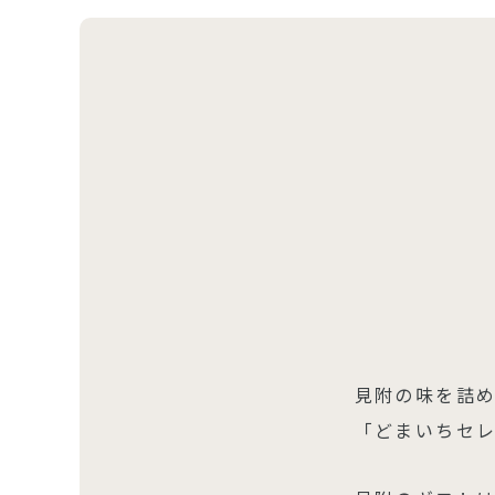
見附の味を詰
「どまいちセ