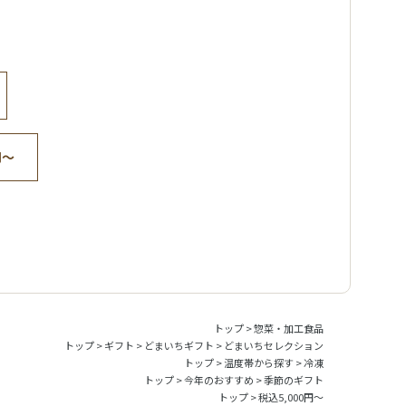
円～
トップ
>
惣菜・加工食品
トップ
>
ギフト
>
どまいちギフト
>
どまいちセレクション
トップ
>
温度帯から探す
>
冷凍
トップ
>
今年のおすすめ
>
季節のギフト
トップ
>
税込5,000円～