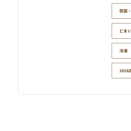
惣菜
どま
冷凍
202