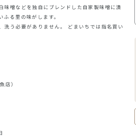
白味噌などを独自にブレンドした自家製味噌に漬
いふる里の味がします。
、洗う必要がありません。 どまいちでは指名買い
鮮魚店）
日
日
日