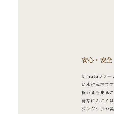
安心・安全
kimataフ
い水耕栽培です
根も茎もまる
発芽にんにく
ジングケアや