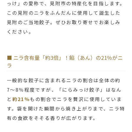
っけ」の愛称で、見附市の特産化を目指します。
この見附のニラをふんだんに使用して誕生した
見附のご当地餃子。ぜひお取り寄せでお楽しみ
ください。
■ ニラ含有量「約3倍」！餡（あん）の21％がニ
ラ
一般的な餃子に含まれるニラの割合は全体の約
7〜8％程度ですが、「にらみっけ餃子」はなん
と
約21％
もの割合でニラを贅沢に使用していま
す。袋を開けた瞬間から焼き上がりまで、ニラ特
有の食欲をそそる香りが広がります。