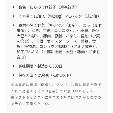
品名：にらみっけ餃子（冷凍餃子）
内容量：12個入（約240g）×2パック（計24個）
原材料名：野菜（キャベツ（国産）、ニラ（見附
市産）、ねぎ、生姜、ニンニク）、小麦粉、粉状
大豆たんぱく、豚肉、豚脂、ごま油、醤油（小麦
を含む）、清酒、オイスターソース、砂糖、食
塩、植物油、コショウ／調味料（アミノ酸等）、
加工でんぷん（一部に小麦・大豆・豚肉・ごまを
含む）
賞味期限：製造から300日
保存方法：要冷凍（-18℃以下）
※本商品は環境に配慮し、ダンボール箱に商品を直接
入れて発送する【エコ包装】でお届けいたします。
※ギフトボックス・二重包装の対応はできかねますの
で予めご了承ください。