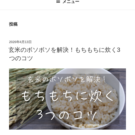
メニュー
投稿
投
2026年4月13日
稿
玄米のボソボソを解決！もちもちに炊く3
日:
つのコツ