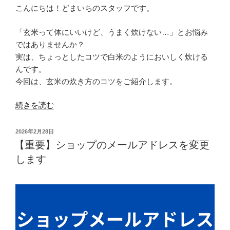
こんにちは！どまいちのスタッフです。
「玄米って体にいいけど、うまく炊けない…」とお悩み
ではありませんか？
実は、ちょっとしたコツで白米のようにおいしく炊ける
んです。
今回は、玄米の炊き方のコツをご紹介します。
“玄
続きを読む
米
の
投
2026年2月28日
ボ
稿
【重要】ショップのメールアドレスを変更
日:
ソ
します
ボ
ソ
を
解
決！
も