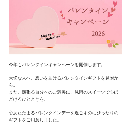
メ
ー
ル
ア
ド
レ
ス
を
変
今年もバレンタインキャンペーンを開催します。
更
し
大切な人へ、想いを届けるバレンタインギフトを見附か
ま
ら。
す”
また、頑張る自分へのご褒美に、見附のスイーツで心ほ
の
どけるひとときを。
心あたたまるバレンタインデーを過ごすのにぴったりの
ギフトをご用意しました。