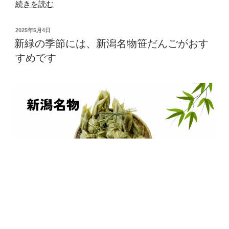
“バ
続きを読む
レ
ン
投
2025年5月4日
タ
稿
新緑の季節には、新潟名物笹だんごがおす
日:
イ
すめです
ン
キ
ャ
ン
ペ
ー
ン
を
開
催
し
ま
新潟の伝統的な食べ物、そして手土産の定番といえば、
す！”
笹だんご！
の