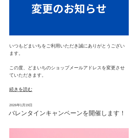
ち
も
ち
に
炊
く
いつもどまいちをご利用いただき誠にありがとうござい
3
ます。
つ
の
この度、どまいちのショップメールアドレスを変更させ
コ
ていただきます。
ツ”
の
“【重
続きを読む
要】
シ
投
2026年1月19日
ョ
稿
バレンタインキャンペーンを開催します！
日:
ッ
プ
の