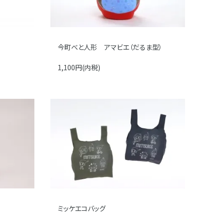
今町べと人形 アマビエ（だるま型）
1,100円(内税)
ミッケエコバッグ