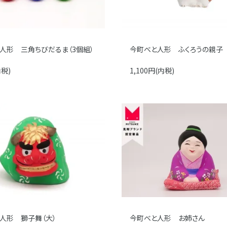
人形 三角ちびだるま（3個組）
今町べと人形 ふくろうの親子
内税)
1,100円(内税)
人形 獅子舞（大）
今町べと人形 お姉さん