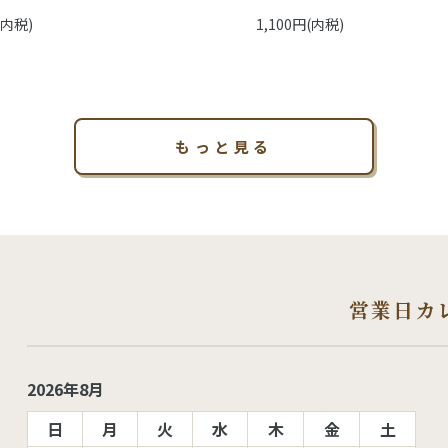
(内税)
1,100円(内税)
もっと見る
営業日カ
2026年8月
日
月
火
水
木
金
土