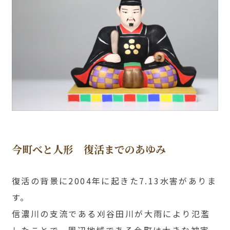
今町べと人形 復活までのあゆみ
復活の背景に2004年に起きた7.13水害がありま
す。
信濃川の支流である刈谷田川が大雨により氾濫
したことで、周辺地域である今町は大きな被害